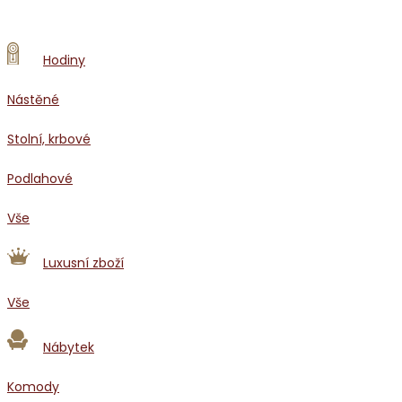
Hodiny
Nástěné
Stolní, krbové
Podlahové
Vše
Luxusní zboží
Vše
Nábytek
Komody