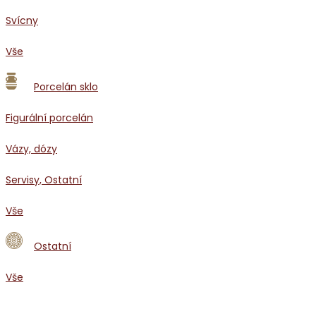
Svícny
Vše
Porcelán sklo
Figurální porcelán
Vázy, dózy
Servisy, Ostatní
Vše
Ostatní
Vše