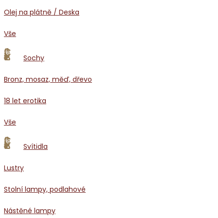
Olej na plátně / Deska
Vše
Sochy
Bronz, mosaz, měď, dřevo
18 let erotika
Vše
Svítidla
Lustry
Stolní lampy, podlahové
Nástěné lampy