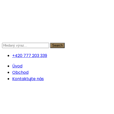
Přejít
k
obsahu
Search
+420 777 203 339
Úvod
Obchod
Kontaktujte nás