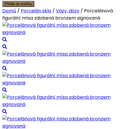
figurální
Přidat do košíku
mísa
Domů
/
Porcelán sklo
/
Vázy, dózy
/ Porcelánová
zdobená
figurální mísa zdobená bronzem signovaná
bronzem
signovaná
množství