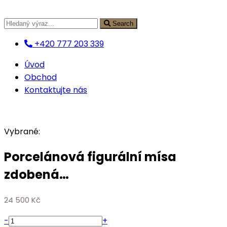
Přejít
k
Search
obsahu
+420 777 203 339
Úvod
Obchod
Kontaktujte nás
Vybrané:
Porcelánová figurální mísa
zdobená…
24 500
Kč
Porcelánová
-
+