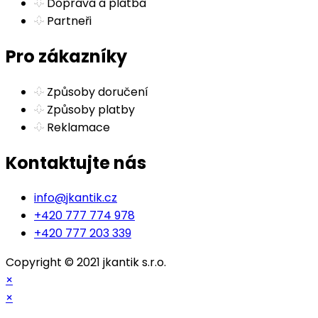
Doprava a platba
Partneři
Pro zákazníky
Způsoby doručení
Způsoby platby
Reklamace
Kontaktujte nás
info@jkantik.cz
+420 777 774 978
+420 777 203 339
Copyright © 2021 jkantik s.r.o.
×
×