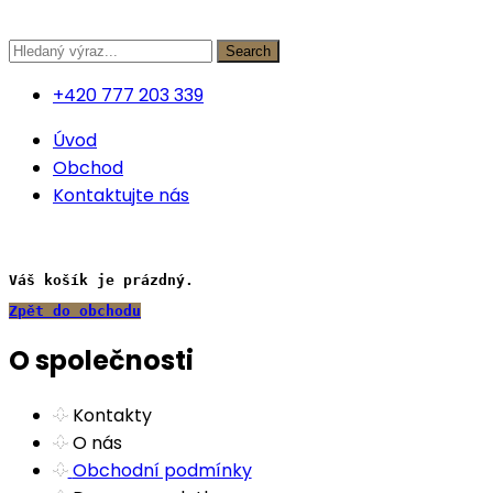
Přejít
k
Search
obsahu
+420 777 203 339
Úvod
Obchod
Kontaktujte nás
Váš košík je prázdný.
Zpět do obchodu
O společnosti
Kontakty
O nás
Obchodní podmínky